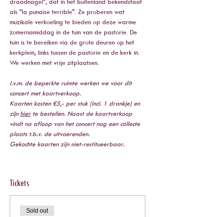
draadnagel", dat in het buitenland bekendstaat 
als "la punaise terrible". Ze proberen wat 
muzikale verkoeling te bieden op deze warme 
zomernamiddag in de tuin van de pastorie. De 
tuin is te bereiken via de grote deuren op het 
kerkplein, links tussen de pastorie en de kerk in. 
We werken met vrije zitplaatsen.
I.v.m. de beperkte ruimte werken we voor dit 
concert met kaartverkoop. 
Kaarten kosten €5,- per stuk (incl. 1 drankje) en 
zijn 
hier
 te bestellen. Naast de kaartverkoop 
vindt na afloop van het concert nog een collecte 
plaats t.b.v. de uitvoerenden.
Gekochte kaarten zijn niet-restitueerbaar.
Tickets
Sold out