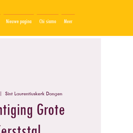
Nieuwe pagina
Chi siamo
Meer
|  
Sint Laurentiuskerk Dongen
htiging Grote
erststal