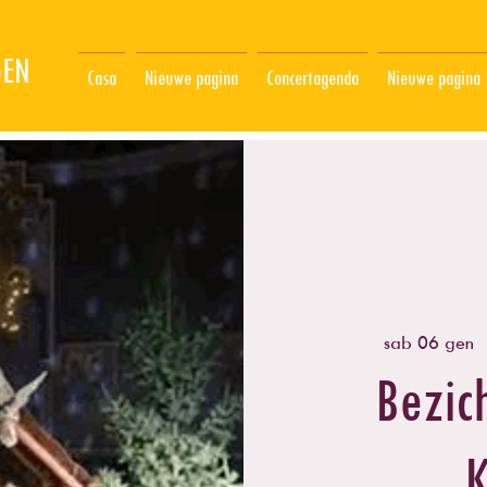
GEN
Casa
Nieuwe pagina
Concertagenda
Nieuwe pagina
sab 06 gen
  
Bezic
K